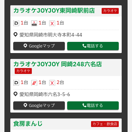
カラオケJOYJOY東岡崎駅前店
カラオケ
1
台
1
台
1
台
愛知県岡崎市明大寺本町4-44
Googleマップ
電話する
カラオケJOYJOY 岡崎248六名店
カラオケ
1
台
1
台
2
台
愛知県岡崎市六名3-5-6
Googleマップ
電話する
食房まんじ
カフェ・飲食店