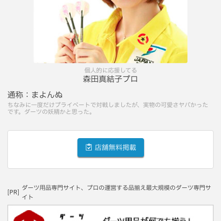
個人的に応援してる
森田真結子プロ
通称：
まよんぬ
ちなみに一度だけプライベートで対戦しましたが、実物の可愛さヤバかった
です。ダーツの妖精かと思った。
店舗無料掲載
ダーツ用品専門サイト、プロの運営する品揃え最大規模のダーツ専門サ
[PR]
イト