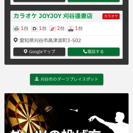
カラオケ JOYJOY 刈谷逢妻店
カラオケ
1
台
1
台
2
台
1
台
愛知県刈谷市高津波町3-502
Googleマップ
電話する
刈谷市のダーツプレイスポット