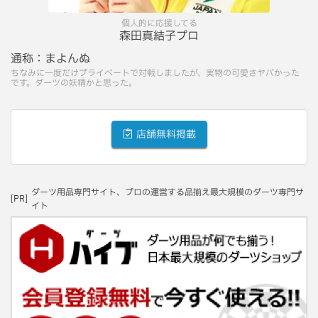
個人的に応援してる
森田真結子プロ
通称：
まよんぬ
ちなみに一度だけプライベートで対戦しましたが、実物の可愛さヤバかった
です。ダーツの妖精かと思った。
店舗無料掲載
ダーツ用品専門サイト、プロの運営する品揃え最大規模のダーツ専門サ
[PR]
イト