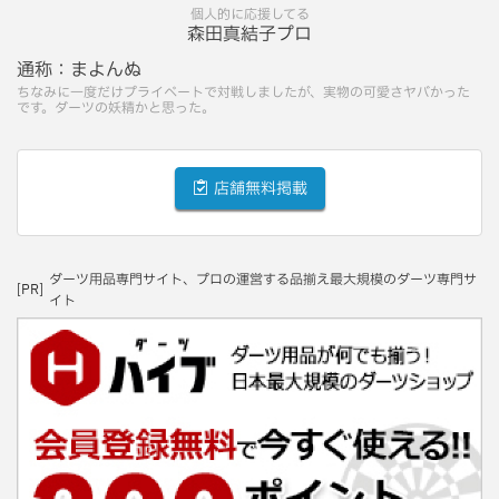
個人的に応援してる
森田真結子プロ
通称：
まよんぬ
ちなみに一度だけプライベートで対戦しましたが、実物の可愛さヤバかった
です。ダーツの妖精かと思った。
店舗無料掲載
ダーツ用品専門サイト、プロの運営する品揃え最大規模のダーツ専門サ
[PR]
イト