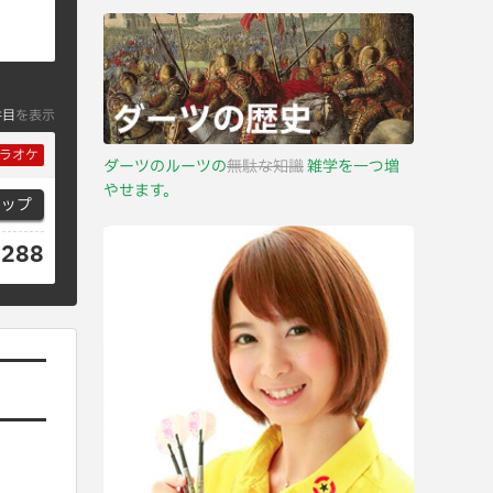
件目
を表示
ラオケ
ダーツのルーツの
無駄な知識
雑学を一つ増
やせます。
マップ
6288